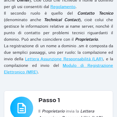
anche
Owner
), cioè colui che richiede il nome a dominio
per gli usi consentiti dal
Regolamento
.
Il secondo ruolo è quello del
Contatto Tecnico
(denominato anche
Technical Contact
), cioè colui che
gestisce le informazioni relative ai name server, nonchè il
punto di contatto per problemi tecnici riguardanti il
dominio. Può anche coincidere con il
Proprietario
.
La registrazione di un nome a dominio .sm è composta da
due semplici passaggi, uno per ruolo: la compilazione ed
invio della
Lettera Assunzione Responsabilità (LAR)
, e la
compilazione ed invio del
Modulo di Registrazione
Elettronico (MRE)
.
Passo 1
description
Il
Proprietario
invia la
Lettera