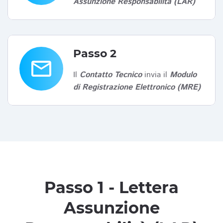
Assunzione Responsabilità (LAR)
Passo 2
email
Il
Contatto Tecnico
invia il
Modulo
di Registrazione Elettronico (MRE)
Passo 1 - Lettera
Assunzione