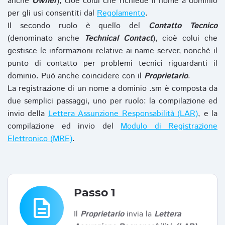
anche
Owner
), cioè colui che richiede il nome a dominio
per gli usi consentiti dal
Regolamento
.
Il secondo ruolo è quello del
Contatto Tecnico
(denominato anche
Technical Contact
), cioè colui che
gestisce le informazioni relative ai name server, nonchè il
punto di contatto per problemi tecnici riguardanti il
dominio. Può anche coincidere con il
Proprietario
.
La registrazione di un nome a dominio .sm è composta da
due semplici passaggi, uno per ruolo: la compilazione ed
invio della
Lettera Assunzione Responsabilità (LAR)
, e la
compilazione ed invio del
Modulo di Registrazione
Elettronico (MRE)
.
Passo 1
description
Il
Proprietario
invia la
Lettera