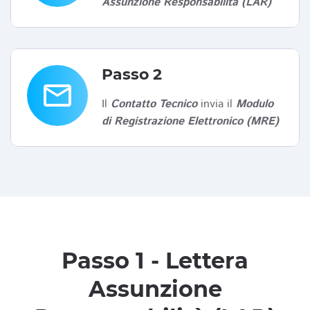
Assunzione Responsabilità (LAR)
Passo 2
email
Il
Contatto Tecnico
invia il
Modulo
di Registrazione Elettronico (MRE)
Passo 1 - Lettera
Assunzione