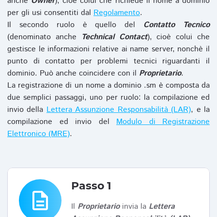
anche
Owner
), cioè colui che richiede il nome a dominio
per gli usi consentiti dal
Regolamento
.
Il secondo ruolo è quello del
Contatto Tecnico
(denominato anche
Technical Contact
), cioè colui che
gestisce le informazioni relative ai name server, nonchè il
punto di contatto per problemi tecnici riguardanti il
dominio. Può anche coincidere con il
Proprietario
.
La registrazione di un nome a dominio .sm è composta da
due semplici passaggi, uno per ruolo: la compilazione ed
invio della
Lettera Assunzione Responsabilità (LAR)
, e la
compilazione ed invio del
Modulo di Registrazione
Elettronico (MRE)
.
Passo 1
description
Il
Proprietario
invia la
Lettera