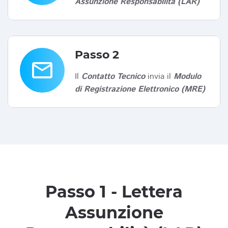
Assunzione Responsabilità (LAR)
Passo 2
email
Il
Contatto Tecnico
invia il
Modulo
di Registrazione Elettronico (MRE)
Passo 1 - Lettera
Assunzione