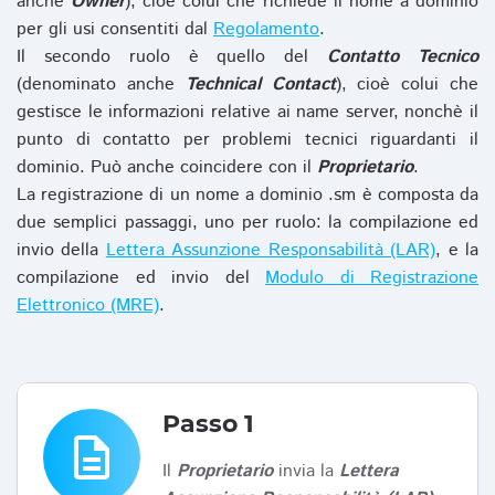
anche
Owner
), cioè colui che richiede il nome a dominio
per gli usi consentiti dal
Regolamento
.
Il secondo ruolo è quello del
Contatto Tecnico
(denominato anche
Technical Contact
), cioè colui che
gestisce le informazioni relative ai name server, nonchè il
punto di contatto per problemi tecnici riguardanti il
dominio. Può anche coincidere con il
Proprietario
.
La registrazione di un nome a dominio .sm è composta da
due semplici passaggi, uno per ruolo: la compilazione ed
invio della
Lettera Assunzione Responsabilità (LAR)
, e la
compilazione ed invio del
Modulo di Registrazione
Elettronico (MRE)
.
Passo 1
description
Il
Proprietario
invia la
Lettera