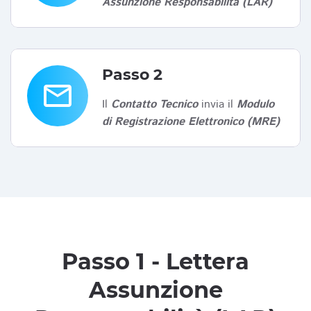
Assunzione Responsabilità (LAR)
Passo 2
email
Il
Contatto Tecnico
invia il
Modulo
di Registrazione Elettronico (MRE)
Passo 1 - Lettera
Assunzione