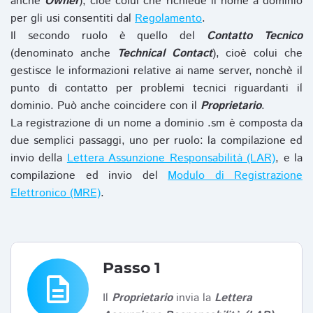
anche
Owner
), cioè colui che richiede il nome a dominio
per gli usi consentiti dal
Regolamento
.
Il secondo ruolo è quello del
Contatto Tecnico
(denominato anche
Technical Contact
), cioè colui che
gestisce le informazioni relative ai name server, nonchè il
punto di contatto per problemi tecnici riguardanti il
dominio. Può anche coincidere con il
Proprietario
.
La registrazione di un nome a dominio .sm è composta da
due semplici passaggi, uno per ruolo: la compilazione ed
invio della
Lettera Assunzione Responsabilità (LAR)
, e la
compilazione ed invio del
Modulo di Registrazione
Elettronico (MRE)
.
Passo 1
description
Il
Proprietario
invia la
Lettera