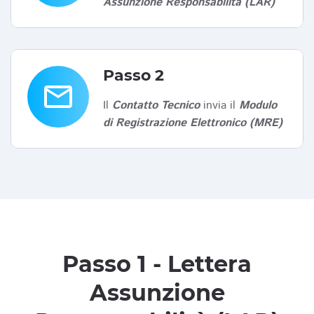
Assunzione Responsabilità (LAR)
Passo 2
email
Il
Contatto Tecnico
invia il
Modulo
di Registrazione Elettronico (MRE)
Passo 1 - Lettera
Assunzione