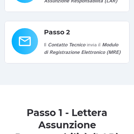
Assunzione Responsabilità (LAR)
Passo 2
email
Il
Contatto Tecnico
invia il
Modulo
di Registrazione Elettronico (MRE)
Passo 1 - Lettera
Assunzione