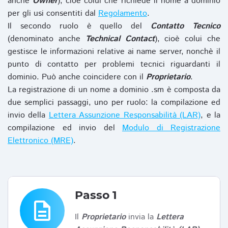
anche
Owner
), cioè colui che richiede il nome a dominio
per gli usi consentiti dal
Regolamento
.
Il secondo ruolo è quello del
Contatto Tecnico
(denominato anche
Technical Contact
), cioè colui che
gestisce le informazioni relative ai name server, nonchè il
punto di contatto per problemi tecnici riguardanti il
dominio. Può anche coincidere con il
Proprietario
.
La registrazione di un nome a dominio .sm è composta da
due semplici passaggi, uno per ruolo: la compilazione ed
invio della
Lettera Assunzione Responsabilità (LAR)
, e la
compilazione ed invio del
Modulo di Registrazione
Elettronico (MRE)
.
Passo 1
description
Il
Proprietario
invia la
Lettera