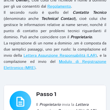
anche
Owner
), cioè colui che richiede il nome a dominio
per gli usi consentiti dal
Regolamento
.
Il secondo ruolo è quello del
Contatto Tecnico
(denominato anche
Technical Contact
), cioè colui che
gestisce le informazioni relative ai name server, nonchè il
punto di contatto per problemi tecnici riguardanti il
dominio. Può anche coincidere con il
Proprietario
.
La registrazione di un nome a dominio .sm è composta da
due semplici passaggi, uno per ruolo: la compilazione ed
invio della
Lettera Assunzione Responsabilità (LAR)
, e la
compilazione ed invio del
Modulo di Registrazione
Elettronico (MRE)
.
Passo 1
description
Il
Proprietario
invia la
Lettera