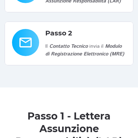
Assunzione Responsabilità (LAR)
Passo 2
email
Il
Contatto Tecnico
invia il
Modulo
di Registrazione Elettronico (MRE)
Passo 1 - Lettera
Assunzione