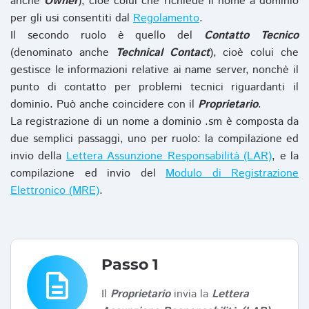
anche
Owner
), cioè colui che richiede il nome a dominio
per gli usi consentiti dal
Regolamento
.
Il secondo ruolo è quello del
Contatto Tecnico
(denominato anche
Technical Contact
), cioè colui che
gestisce le informazioni relative ai name server, nonchè il
punto di contatto per problemi tecnici riguardanti il
dominio. Può anche coincidere con il
Proprietario
.
La registrazione di un nome a dominio .sm è composta da
due semplici passaggi, uno per ruolo: la compilazione ed
invio della
Lettera Assunzione Responsabilità (LAR)
, e la
compilazione ed invio del
Modulo di Registrazione
Elettronico (MRE)
.
Passo 1
description
Il
Proprietario
invia la
Lettera