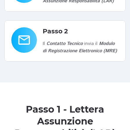
Assunzione Responsabilità (LAR)
Passo 2
email
Il
Contatto Tecnico
invia il
Modulo
di Registrazione Elettronico (MRE)
Passo 1 - Lettera
Assunzione