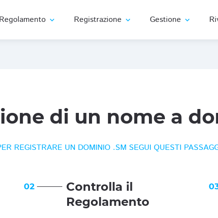
Regolamento
Registrazione
Gestione
Ri
expand_more
expand_more
expand_more
zione di un nome a do
PER REGISTRARE UN DOMINIO .SM SEGUI QUESTI PASSAGG
Controlla il
02
0
Regolamento