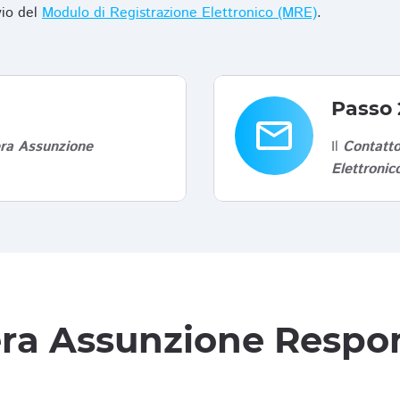
vio del
Modulo di Registrazione Elettronico (MRE)
.
Passo 
email
era Assunzione
Il
Contatto
Elettroni
tera Assunzione Respon