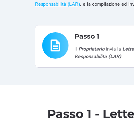
Responsabilità (LAR)
, e la compilazione ed in
Passo 1
description
Il
Proprietario
invia la
Lett
Responsabilità (LAR)
Passo 1 - Let