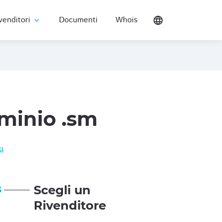
venditori
Documenti
Whois
language
expand_more
minio .sm
I
Scegli un
3
Rivenditore