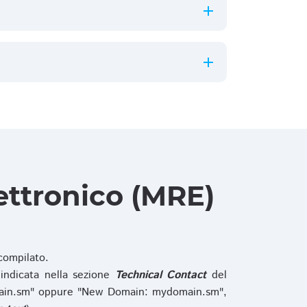
ettronico (MRE)
ompilato.
indicata nella sezione
Technical Contact
del
main.sm" oppure "New Domain: mydomain.sm",