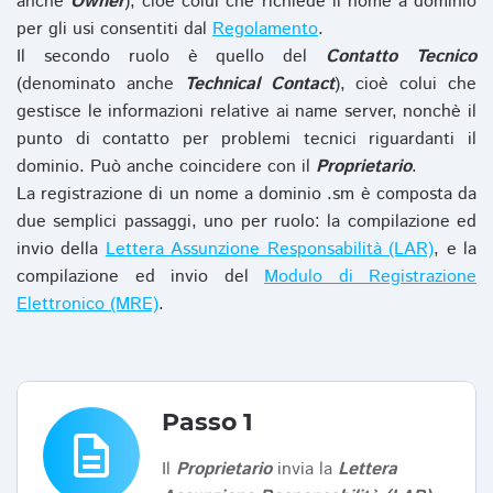
anche
Owner
), cioè colui che richiede il nome a dominio
per gli usi consentiti dal
Regolamento
.
Il secondo ruolo è quello del
Contatto Tecnico
(denominato anche
Technical Contact
), cioè colui che
gestisce le informazioni relative ai name server, nonchè il
punto di contatto per problemi tecnici riguardanti il
dominio. Può anche coincidere con il
Proprietario
.
La registrazione di un nome a dominio .sm è composta da
due semplici passaggi, uno per ruolo: la compilazione ed
invio della
Lettera Assunzione Responsabilità (LAR)
, e la
compilazione ed invio del
Modulo di Registrazione
Elettronico (MRE)
.
Passo 1
description
Il
Proprietario
invia la
Lettera