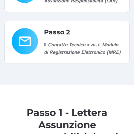
Assunzione Responsabilità (LAR)
Passo 2
email
Il
Contatto Tecnico
invia il
Modulo
di Registrazione Elettronico (MRE)
Passo 1 - Lettera
Assunzione