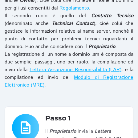
anche
Owner
), cioè colui che richiede il nome a dominio
per gli usi consentiti dal
Regolamento
.
Il secondo ruolo è quello del
Contatto Tecnico
(denominato anche
Technical Contact
), cioè colui che
gestisce le informazioni relative ai name server, nonchè il
punto di contatto per problemi tecnici riguardanti il
dominio. Può anche coincidere con il
Proprietario
.
La registrazione di un nome a dominio .sm è composta da
due semplici passaggi, uno per ruolo: la compilazione ed
invio della
Lettera Assunzione Responsabilità (LAR)
, e la
compilazione ed invio del
Modulo di Registrazione
Elettronico (MRE)
.
Passo 1
description
Il
Proprietario
invia la
Lettera