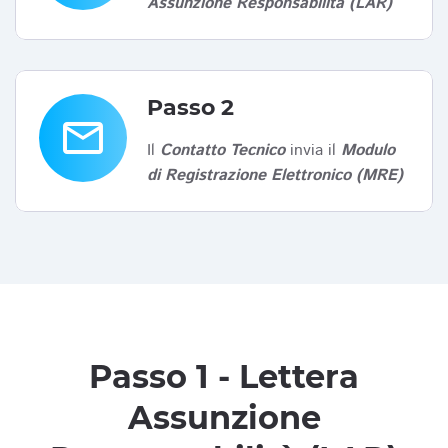
Assunzione Responsabilità (LAR)
Passo 2
email
Il
Contatto Tecnico
invia il
Modulo
di Registrazione Elettronico (MRE)
Passo 1 - Lettera
Assunzione