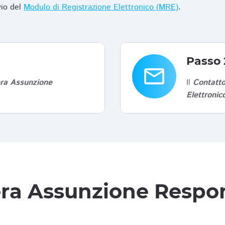
vio del
Modulo di Registrazione Elettronico (MRE)
.
Passo 
email
era Assunzione
Il
Contatto
Elettroni
tera Assunzione Respon