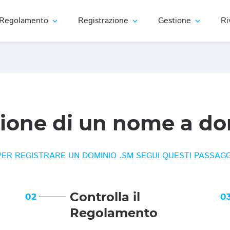
Regolamento
Registrazione
Gestione
Ri
expand_more
expand_more
expand_more
zione di un nome a do
PER REGISTRARE UN DOMINIO .SM SEGUI QUESTI PASSAGG
Controlla il
02
0
Regolamento