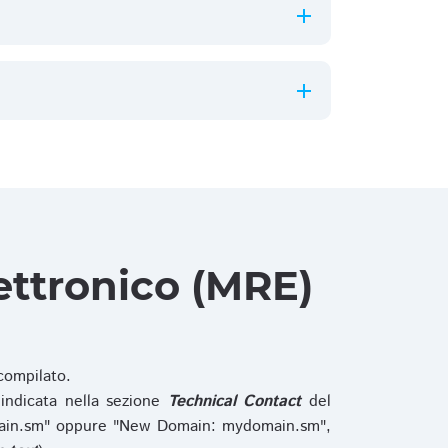
ettronico (MRE)
ompilato.
indicata nella sezione
Technical Contact
del
main.sm" oppure "New Domain: mydomain.sm",