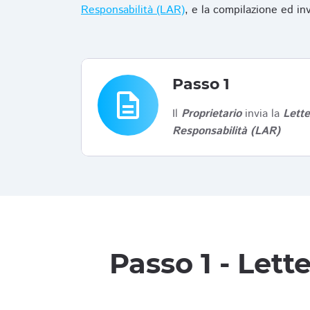
Responsabilità (LAR)
, e la compilazione ed in
Passo 1
description
Il
Proprietario
invia la
Lett
Responsabilità (LAR)
Passo 1 - Let