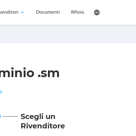
venditori
Documenti
Whois
language
expand_more
minio .sm
I
Scegli un
3
Rivenditore