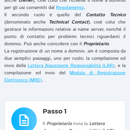
anche
Owner
), cioè colui che richiede il nome a dominio
per gli usi consentiti dal
Regolamento
.
Il secondo ruolo è quello del
Contatto Tecnico
(denominato anche
Technical Contact
), cioè colui che
gestisce le informazioni relative ai name server, nonchè il
punto di contatto per problemi tecnici riguardanti il
dominio. Può anche coincidere con il
Proprietario
.
La registrazione di un nome a dominio .sm è composta da
due semplici passaggi, uno per ruolo: la compilazione ed
invio della
Lettera Assunzione Responsabilità (LAR)
, e la
compilazione ed invio del
Modulo di Registrazione
Elettronico (MRE)
.
Passo 1
description
Il
Proprietario
invia la
Lettera