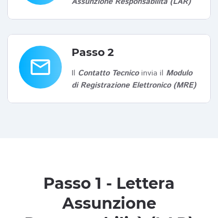
Assunzione Responsabilità (LAR)
Passo 2
email
Il
Contatto Tecnico
invia il
Modulo
di Registrazione Elettronico (MRE)
Passo 1 - Lettera
Assunzione