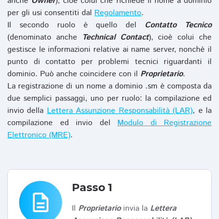
anche
Owner
), cioè colui che richiede il nome a dominio
per gli usi consentiti dal
Regolamento
.
Il secondo ruolo è quello del
Contatto Tecnico
(denominato anche
Technical Contact
), cioè colui che
gestisce le informazioni relative ai name server, nonchè il
punto di contatto per problemi tecnici riguardanti il
dominio. Può anche coincidere con il
Proprietario
.
La registrazione di un nome a dominio .sm è composta da
due semplici passaggi, uno per ruolo: la compilazione ed
invio della
Lettera Assunzione Responsabilità (LAR)
, e la
compilazione ed invio del
Modulo di Registrazione
Elettronico (MRE)
.
Passo 1
description
Il
Proprietario
invia la
Lettera