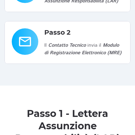
Assunzione Responsabilità (LAR)
Passo 2
email
Il
Contatto Tecnico
invia il
Modulo
di Registrazione Elettronico (MRE)
Passo 1 - Lettera
Assunzione