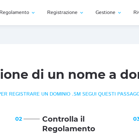
Regolamento
Registrazione
Gestione
Ri
expand_more
expand_more
expand_more
zione di un nome a do
PER REGISTRARE UN DOMINIO .SM SEGUI QUESTI PASSAGG
Controlla il
02
0
Regolamento