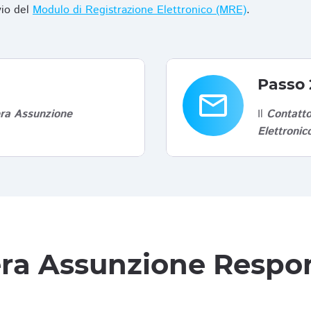
vio del
Modulo di Registrazione Elettronico (MRE)
.
Passo 
email
era Assunzione
Il
Contatto
Elettroni
tera Assunzione Respon