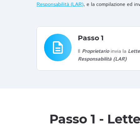
Responsabilità (LAR)
, e la compilazione ed in
Passo 1
description
Il
Proprietario
invia la
Lett
Responsabilità (LAR)
Passo 1 - Let