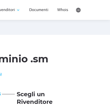
venditori
Documenti
Whois
language
expand_more
minio .sm
I
Scegli un
3
Rivenditore