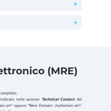
ettronico (MRE)
ompilato.
indicata nella sezione
Technical Contact
del
main.sm" oppure "New Domain: mydomain.sm",