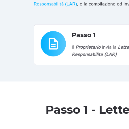
Responsabilità (LAR)
, e la compilazione ed in
Passo 1
description
Il
Proprietario
invia la
Lett
Responsabilità (LAR)
Passo 1 - Let