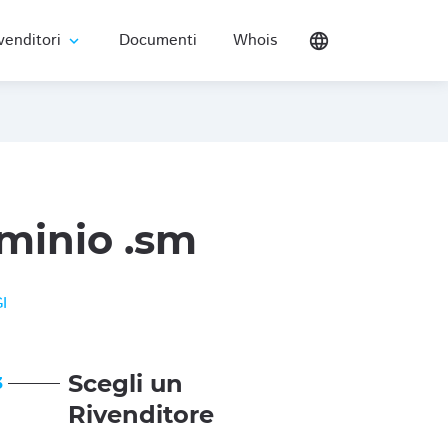
venditori
Documenti
Whois
language
expand_more
minio .sm
I
Scegli un
3
Rivenditore