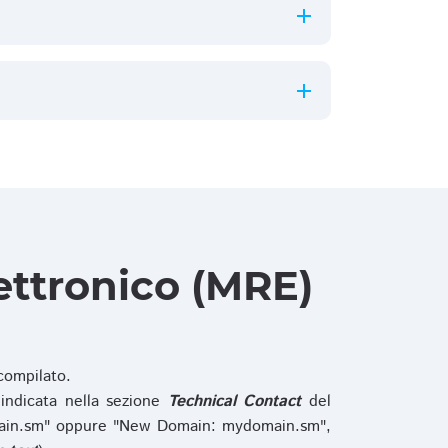
ettronico (MRE)
ompilato.
indicata nella sezione
Technical Contact
del
main.sm" oppure "New Domain: mydomain.sm",