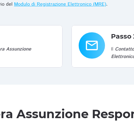
vio del
Modulo di Registrazione Elettronico (MRE)
.
Passo 
email
era Assunzione
Il
Contatto
Elettroni
tera Assunzione Respon