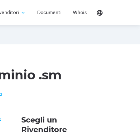
venditori
Documenti
Whois
language
expand_more
minio .sm
I
Scegli un
3
Rivenditore