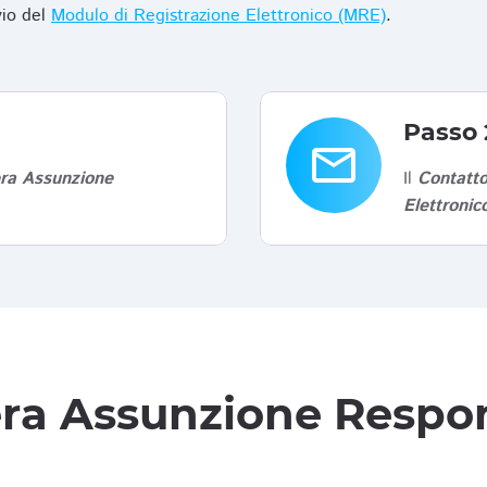
vio del
Modulo di Registrazione Elettronico (MRE)
.
Passo 
email
era Assunzione
Il
Contatto
Elettroni
tera Assunzione Respon