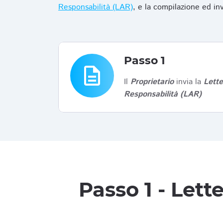
Responsabilità (LAR)
, e la compilazione ed in
Passo 1
description
Il
Proprietario
invia la
Lett
Responsabilità (LAR)
Passo 1 - Let