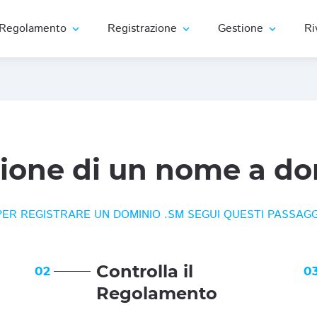
Regolamento
Registrazione
Gestione
Ri
expand_more
expand_more
expand_more
zione di un nome a do
PER REGISTRARE UN DOMINIO .SM SEGUI QUESTI PASSAGG
Controlla il
02
0
Regolamento