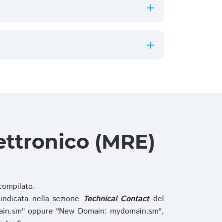
ettronico (MRE)
ompilato.
indicata nella sezione
Technical Contact
del
main.sm" oppure "New Domain: mydomain.sm",