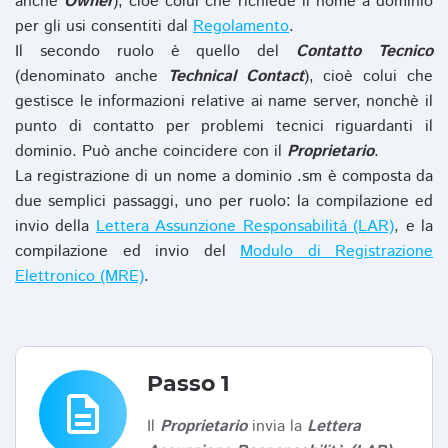
anche
Owner
), cioè colui che richiede il nome a dominio
per gli usi consentiti dal
Regolamento
.
Il secondo ruolo è quello del
Contatto Tecnico
(denominato anche
Technical Contact
), cioè colui che
gestisce le informazioni relative ai name server, nonchè il
punto di contatto per problemi tecnici riguardanti il
dominio. Può anche coincidere con il
Proprietario
.
La registrazione di un nome a dominio .sm è composta da
due semplici passaggi, uno per ruolo: la compilazione ed
invio della
Lettera Assunzione Responsabilità (LAR)
, e la
compilazione ed invio del
Modulo di Registrazione
Elettronico (MRE)
.
Passo 1
description
Il
Proprietario
invia la
Lettera