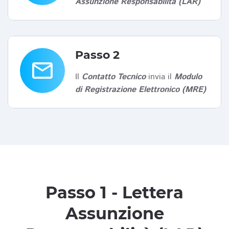
Assunzione Responsabilità (LAR)
Passo 2
email
Il
Contatto Tecnico
invia il
Modulo
di Registrazione Elettronico (MRE)
Passo 1 - Lettera
Assunzione