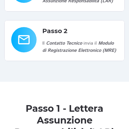
Assunzione Responsabilità (LAR)
Passo 2
email
Il
Contatto Tecnico
invia il
Modulo
di Registrazione Elettronico (MRE)
Passo 1 - Lettera
Assunzione