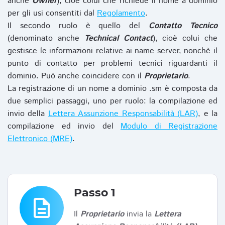
anche
Owner
), cioè colui che richiede il nome a dominio
per gli usi consentiti dal
Regolamento
.
Il secondo ruolo è quello del
Contatto Tecnico
(denominato anche
Technical Contact
), cioè colui che
gestisce le informazioni relative ai name server, nonchè il
punto di contatto per problemi tecnici riguardanti il
dominio. Può anche coincidere con il
Proprietario
.
La registrazione di un nome a dominio .sm è composta da
due semplici passaggi, uno per ruolo: la compilazione ed
invio della
Lettera Assunzione Responsabilità (LAR)
, e la
compilazione ed invio del
Modulo di Registrazione
Elettronico (MRE)
.
Passo 1
description
Il
Proprietario
invia la
Lettera