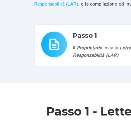
Responsabilità (LAR)
, e la compilazione ed in
Passo 1
description
Il
Proprietario
invia la
Lett
Responsabilità (LAR)
Passo 1 - Let