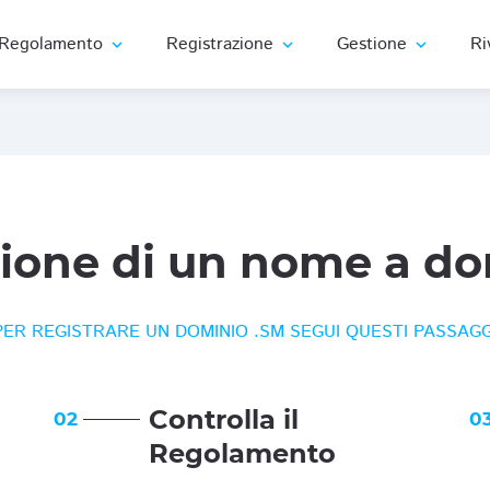
Regolamento
Registrazione
Gestione
Ri
expand_more
expand_more
expand_more
zione di un nome a do
PER REGISTRARE UN DOMINIO .SM SEGUI QUESTI PASSAGG
Controlla il
02
0
Regolamento