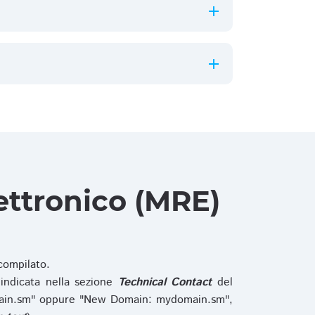
ettronico (MRE)
ompilato.
indicata nella sezione
Technical Contact
del
main.sm" oppure "New Domain: mydomain.sm",