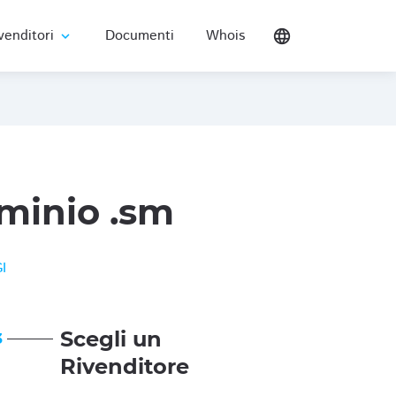
venditori
Documenti
Whois
language
expand_more
minio .sm
I
Scegli un
3
Rivenditore