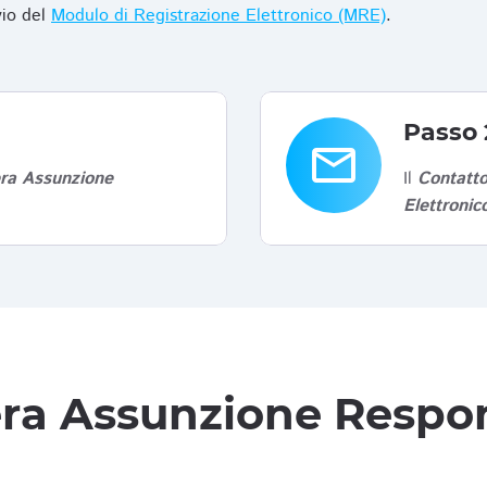
vio del
Modulo di Registrazione Elettronico (MRE)
.
Passo 
email
era Assunzione
Il
Contatto
Elettroni
tera Assunzione Respon