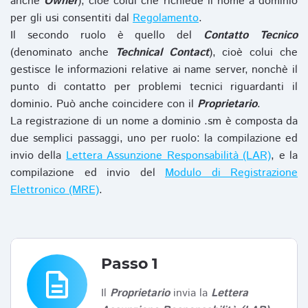
anche
Owner
), cioè colui che richiede il nome a dominio
per gli usi consentiti dal
Regolamento
.
Il secondo ruolo è quello del
Contatto Tecnico
(denominato anche
Technical Contact
), cioè colui che
gestisce le informazioni relative ai name server, nonchè il
punto di contatto per problemi tecnici riguardanti il
dominio. Può anche coincidere con il
Proprietario
.
La registrazione di un nome a dominio .sm è composta da
due semplici passaggi, uno per ruolo: la compilazione ed
invio della
Lettera Assunzione Responsabilità (LAR)
, e la
compilazione ed invio del
Modulo di Registrazione
Elettronico (MRE)
.
Passo 1
description
Il
Proprietario
invia la
Lettera