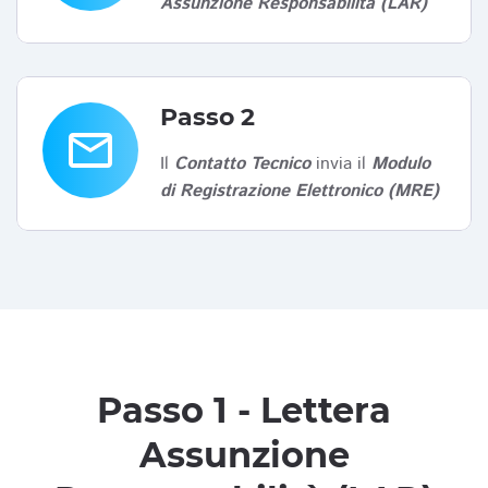
Assunzione Responsabilità (LAR)
Passo 2
email
Il
Contatto Tecnico
invia il
Modulo
di Registrazione Elettronico (MRE)
Passo 1 - Lettera
Assunzione