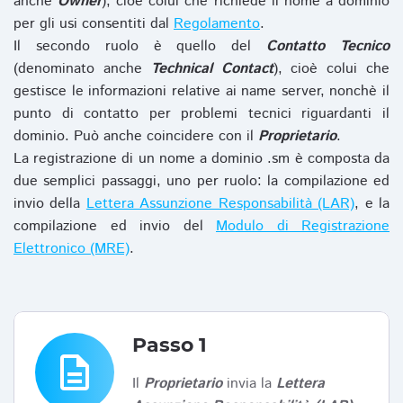
anche
Owner
), cioè colui che richiede il nome a dominio
per gli usi consentiti dal
Regolamento
.
Il secondo ruolo è quello del
Contatto Tecnico
(denominato anche
Technical Contact
), cioè colui che
gestisce le informazioni relative ai name server, nonchè il
punto di contatto per problemi tecnici riguardanti il
dominio. Può anche coincidere con il
Proprietario
.
La registrazione di un nome a dominio .sm è composta da
due semplici passaggi, uno per ruolo: la compilazione ed
invio della
Lettera Assunzione Responsabilità (LAR)
, e la
compilazione ed invio del
Modulo di Registrazione
Elettronico (MRE)
.
Passo 1
description
Il
Proprietario
invia la
Lettera