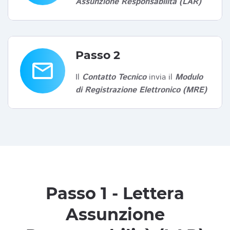
Assunzione Responsabilità (LAR)
Passo 2
email
Il
Contatto Tecnico
invia il
Modulo
di Registrazione Elettronico (MRE)
Passo 1 - Lettera
Assunzione