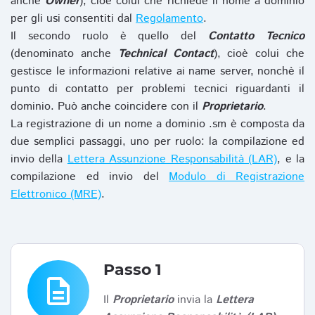
anche
Owner
), cioè colui che richiede il nome a dominio
per gli usi consentiti dal
Regolamento
.
Il secondo ruolo è quello del
Contatto Tecnico
(denominato anche
Technical Contact
), cioè colui che
gestisce le informazioni relative ai name server, nonchè il
punto di contatto per problemi tecnici riguardanti il
dominio. Può anche coincidere con il
Proprietario
.
La registrazione di un nome a dominio .sm è composta da
due semplici passaggi, uno per ruolo: la compilazione ed
invio della
Lettera Assunzione Responsabilità (LAR)
, e la
compilazione ed invio del
Modulo di Registrazione
Elettronico (MRE)
.
Passo 1
description
Il
Proprietario
invia la
Lettera