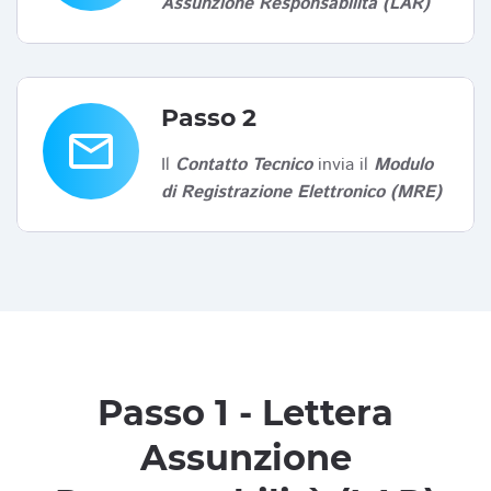
Assunzione Responsabilità (LAR)
Passo 2
email
Il
Contatto Tecnico
invia il
Modulo
di Registrazione Elettronico (MRE)
Passo 1 - Lettera
Assunzione