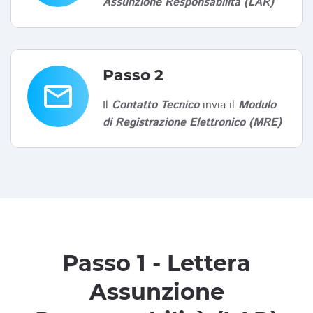
Assunzione Responsabilità (LAR)
Passo 2
email
Il
Contatto Tecnico
invia il
Modulo
di Registrazione Elettronico (MRE)
Passo 1 - Lettera
Assunzione