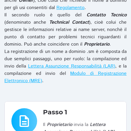
anche
Owner
), cioè colui che richiede il nome a dominio
per gli usi consentiti dal
Regolamento
.
Il secondo ruolo è quello del
Contatto Tecnico
(denominato anche
Technical Contact
), cioè colui che
gestisce le informazioni relative ai name server, nonchè il
punto di contatto per problemi tecnici riguardanti il
dominio. Può anche coincidere con il
Proprietario
.
La registrazione di un nome a dominio .sm è composta da
due semplici passaggi, uno per ruolo: la compilazione ed
invio della
Lettera Assunzione Responsabilità (LAR)
, e la
compilazione ed invio del
Modulo di Registrazione
Elettronico (MRE)
.
Passo 1
description
Il
Proprietario
invia la
Lettera