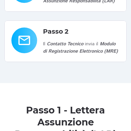
Assunzione Responsabilità (LAR)
Passo 2
email
Il
Contatto Tecnico
invia il
Modulo
di Registrazione Elettronico (MRE)
Passo 1 - Lettera
Assunzione