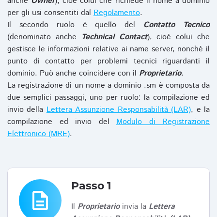
anche
Owner
), cioè colui che richiede il nome a dominio
per gli usi consentiti dal
Regolamento
.
Il secondo ruolo è quello del
Contatto Tecnico
(denominato anche
Technical Contact
), cioè colui che
gestisce le informazioni relative ai name server, nonchè il
punto di contatto per problemi tecnici riguardanti il
dominio. Può anche coincidere con il
Proprietario
.
La registrazione di un nome a dominio .sm è composta da
due semplici passaggi, uno per ruolo: la compilazione ed
invio della
Lettera Assunzione Responsabilità (LAR)
, e la
compilazione ed invio del
Modulo di Registrazione
Elettronico (MRE)
.
Passo 1
description
Il
Proprietario
invia la
Lettera