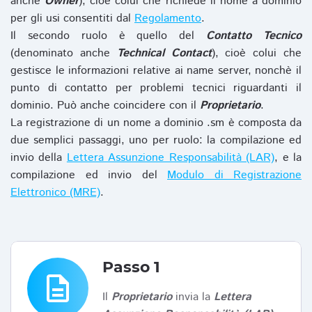
anche
Owner
), cioè colui che richiede il nome a dominio
per gli usi consentiti dal
Regolamento
.
Il secondo ruolo è quello del
Contatto Tecnico
(denominato anche
Technical Contact
), cioè colui che
gestisce le informazioni relative ai name server, nonchè il
punto di contatto per problemi tecnici riguardanti il
dominio. Può anche coincidere con il
Proprietario
.
La registrazione di un nome a dominio .sm è composta da
due semplici passaggi, uno per ruolo: la compilazione ed
invio della
Lettera Assunzione Responsabilità (LAR)
, e la
compilazione ed invio del
Modulo di Registrazione
Elettronico (MRE)
.
Passo 1
description
Il
Proprietario
invia la
Lettera