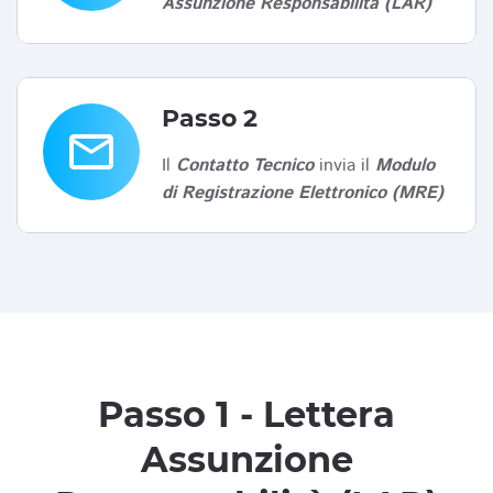
Assunzione Responsabilità (LAR)
Passo 2
email
Il
Contatto Tecnico
invia il
Modulo
di Registrazione Elettronico (MRE)
Passo 1 - Lettera
Assunzione