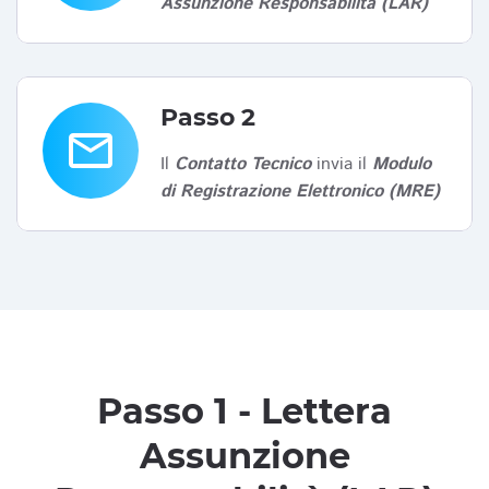
Assunzione Responsabilità (LAR)
Passo 2
email
Il
Contatto Tecnico
invia il
Modulo
di Registrazione Elettronico (MRE)
Passo 1 - Lettera
Assunzione