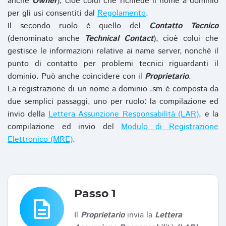
anche
Owner
), cioè colui che richiede il nome a dominio
per gli usi consentiti dal
Regolamento
.
Il secondo ruolo è quello del
Contatto Tecnico
(denominato anche
Technical Contact
), cioè colui che
gestisce le informazioni relative ai name server, nonchè il
punto di contatto per problemi tecnici riguardanti il
dominio. Può anche coincidere con il
Proprietario
.
La registrazione di un nome a dominio .sm è composta da
due semplici passaggi, uno per ruolo: la compilazione ed
invio della
Lettera Assunzione Responsabilità (LAR)
, e la
compilazione ed invio del
Modulo di Registrazione
Elettronico (MRE)
.
Passo 1
description
Il
Proprietario
invia la
Lettera