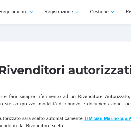
Regolamento
Registrazione
Gestione
Ri
expand_more
expand_more
expand_more
Rivenditori autorizzat
re fare sempre riferimento ad un Rivenditore Autorizzato, 
o stesso (prezzo, modalità di rinnovo e documentazione specif
Autorizzato sarà scelto automaticamente
TIM San Marino S.p.A
ipendenti dal Rivenditore scelto.