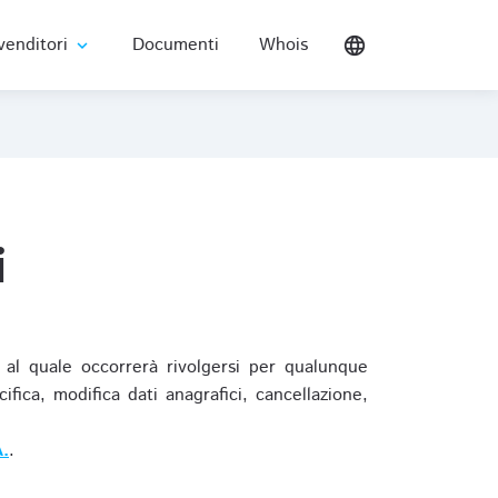
venditori
Documenti
Whois
language
expand_more
i
al quale occorrerà rivolgersi per qualunque
ica, modifica dati anagrafici, cancellazione,
.
.