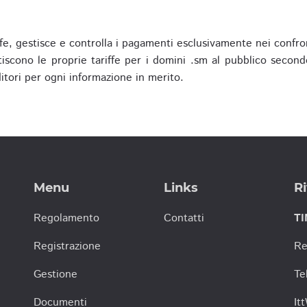
fe, gestisce e controlla i pagamenti esclusivamente nei confron
scono le proprie tariffe per i domini .sm al pubblico secondo
nditori per ogni informazione in merito.
Menu
Links
Ri
Regolamento
Contatti
TI
Registrazione
Re
Gestione
Te
Documenti
It