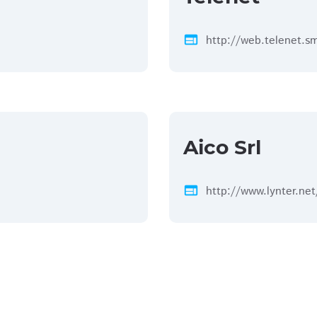
web
http://web.telenet.s
Aico Srl
web
http://www.lynter.net