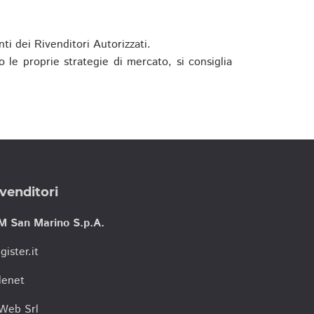
ti dei Rivenditori Autorizzati.
 le proprie strategie di mercato, si consiglia
venditori
M San Marino S.p.A.
gister.it
lenet
tWeb Srl