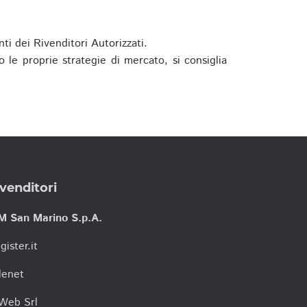
ti dei Rivenditori Autorizzati.
 le proprie strategie di mercato, si consiglia
venditori
M San Marino S.p.A.
gister.it
lenet
tWeb Srl