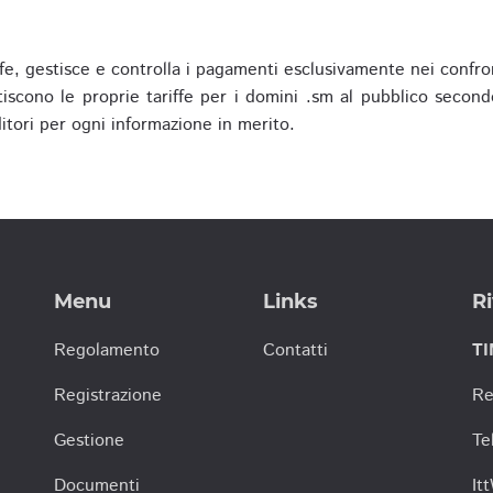
fe, gestisce e controlla i pagamenti esclusivamente nei confron
scono le proprie tariffe per i domini .sm al pubblico secondo
nditori per ogni informazione in merito.
Menu
Links
Ri
Regolamento
Contatti
TI
Registrazione
Re
Gestione
Te
Documenti
It