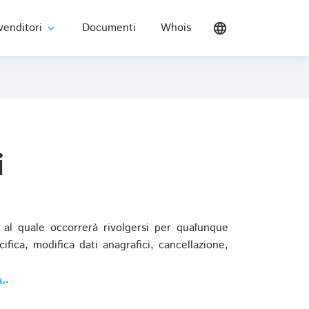
venditori
Documenti
Whois
language
expand_more
i
al quale occorrerà rivolgersi per qualunque
ica, modifica dati anagrafici, cancellazione,
.
.