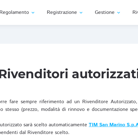
Regolamento
Registrazione
Gestione
Ri
expand_more
expand_more
expand_more
Rivenditori autorizzat
re fare sempre riferimento ad un Rivenditore Autorizzato, 
o stesso (prezzo, modalità di rinnovo e documentazione specif
Autorizzato sarà scelto automaticamente
TIM San Marino S.p.A
ipendenti dal Rivenditore scelto.