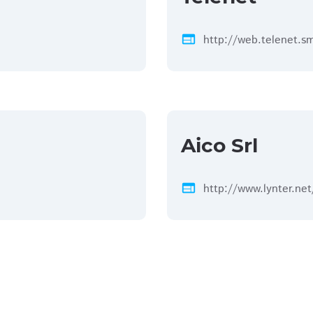
web
http://web.telenet.s
Aico Srl
web
http://www.lynter.net