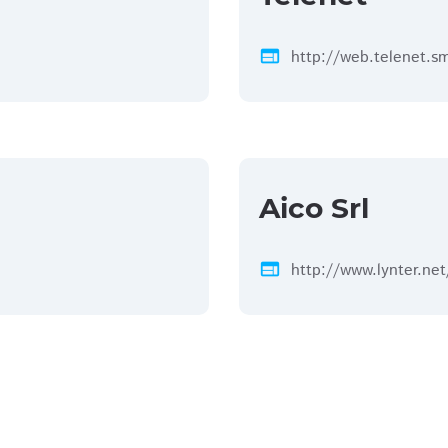
web
http://web.telenet.s
Aico Srl
web
http://www.lynter.net