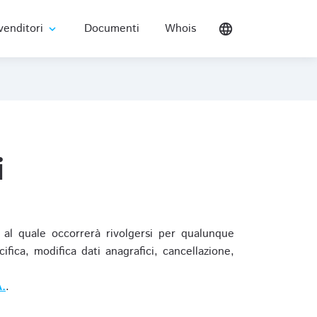
venditori
Documenti
Whois
language
expand_more
i
al quale occorrerà rivolgersi per qualunque
ica, modifica dati anagrafici, cancellazione,
.
.