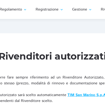
Regolamento
Registrazione
Gestione
Ri
expand_more
expand_more
expand_more
Rivenditori autorizzat
re fare sempre riferimento ad un Rivenditore Autorizzato, 
o stesso (prezzo, modalità di rinnovo e documentazione specif
Autorizzato sarà scelto automaticamente
TIM San Marino S.p.A
ipendenti dal Rivenditore scelto.