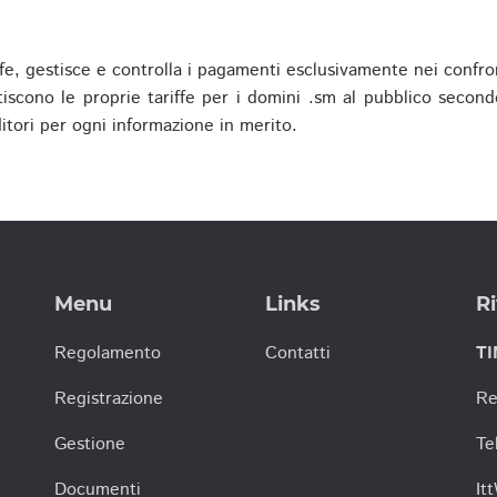
fe, gestisce e controlla i pagamenti esclusivamente nei confron
scono le proprie tariffe per i domini .sm al pubblico secondo
nditori per ogni informazione in merito.
Menu
Links
Ri
Regolamento
Contatti
TI
Registrazione
Re
Gestione
Te
Documenti
It