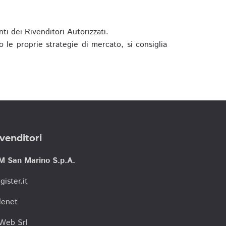
ti dei Rivenditori Autorizzati.
 le proprie strategie di mercato, si consiglia
venditori
M San Marino S.p.A.
gister.it
lenet
tWeb Srl