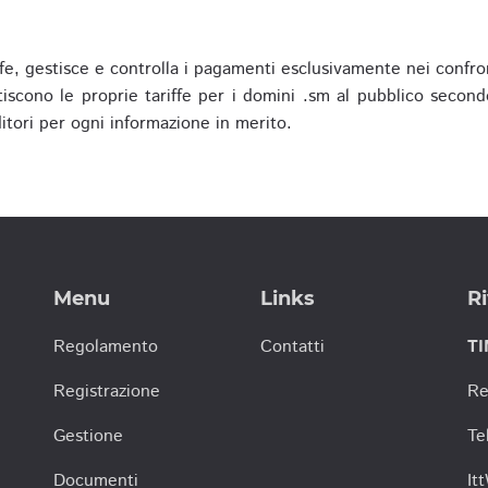
fe, gestisce e controlla i pagamenti esclusivamente nei confron
scono le proprie tariffe per i domini .sm al pubblico secondo
nditori per ogni informazione in merito.
Menu
Links
Ri
Regolamento
Contatti
TI
Registrazione
Re
Gestione
Te
Documenti
It