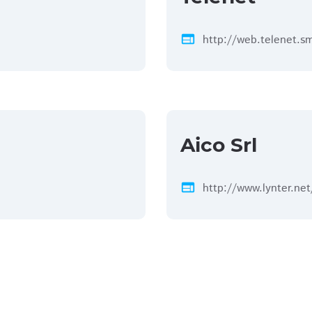
web
http://web.telenet.s
Aico Srl
web
http://www.lynter.net