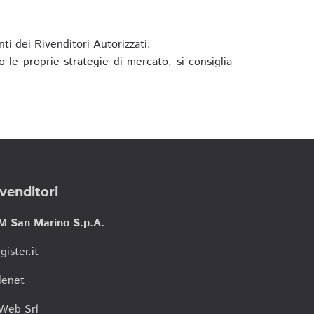
ti dei Rivenditori Autorizzati.
 le proprie strategie di mercato, si consiglia
venditori
M San Marino S.p.A.
gister.it
lenet
tWeb Srl