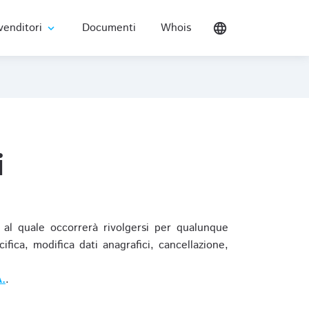
venditori
Documenti
Whois
language
expand_more
i
al quale occorrerà rivolgersi per qualunque
ica, modifica dati anagrafici, cancellazione,
.
.