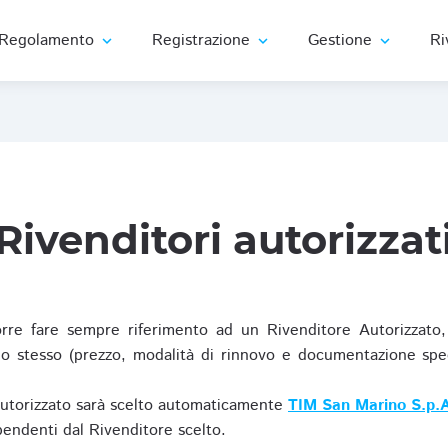
Regolamento
Registrazione
Gestione
Ri
expand_more
expand_more
expand_more
Rivenditori autorizzat
re fare sempre riferimento ad un Rivenditore Autorizzato, 
o stesso (prezzo, modalità di rinnovo e documentazione specif
Autorizzato sarà scelto automaticamente
TIM San Marino S.p.A
ipendenti dal Rivenditore scelto.