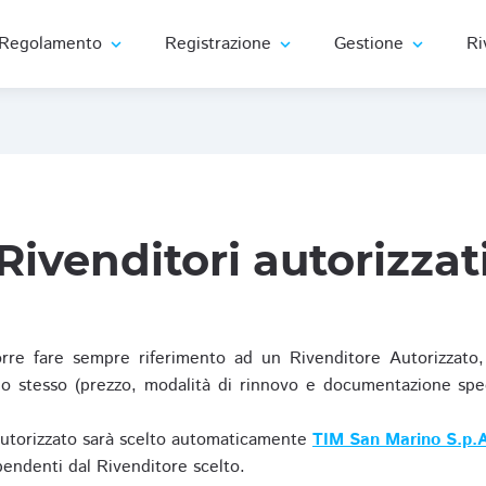
Regolamento
Registrazione
Gestione
Ri
expand_more
expand_more
expand_more
Rivenditori autorizzat
re fare sempre riferimento ad un Rivenditore Autorizzato, 
o stesso (prezzo, modalità di rinnovo e documentazione specif
Autorizzato sarà scelto automaticamente
TIM San Marino S.p.A
ipendenti dal Rivenditore scelto.