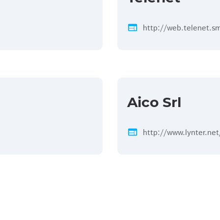
web
http://web.telenet.s
Aico Srl
web
http://www.lynter.net