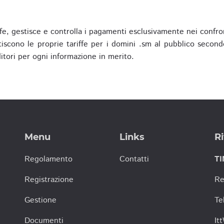
fe, gestisce e controlla i pagamenti esclusivamente nei confron
scono le proprie tariffe per i domini .sm al pubblico secondo
nditori per ogni informazione in merito.
Menu
Links
Ri
Regolamento
Contatti
TI
Registrazione
Re
Gestione
Te
Documenti
It