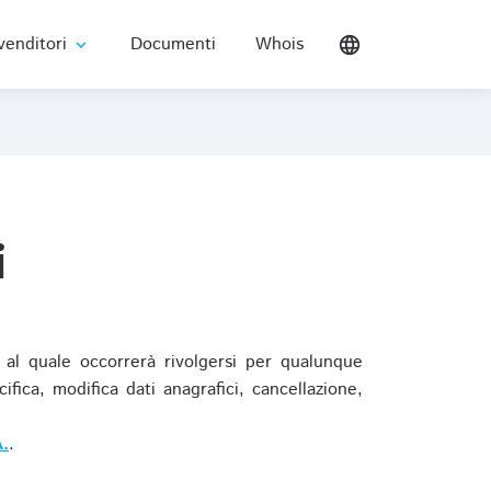
venditori
Documenti
Whois
language
expand_more
i
al quale occorrerà rivolgersi per qualunque
ica, modifica dati anagrafici, cancellazione,
.
.