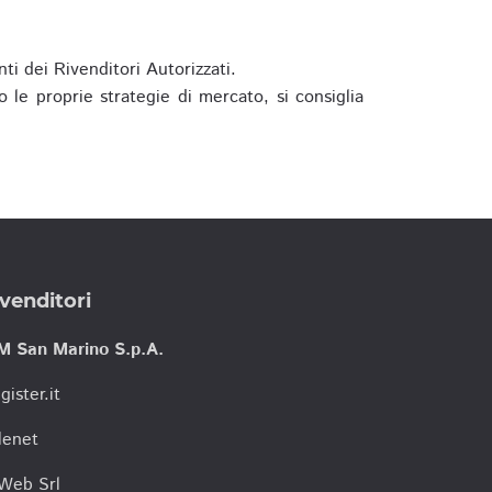
ti dei Rivenditori Autorizzati.
 le proprie strategie di mercato, si consiglia
venditori
M San Marino S.p.A.
gister.it
lenet
tWeb Srl