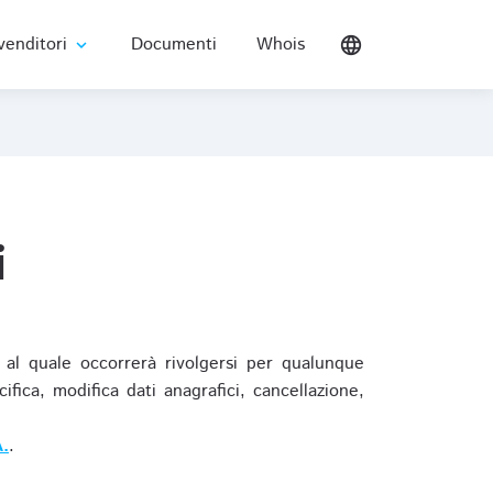
venditori
Documenti
Whois
language
expand_more
i
al quale occorrerà rivolgersi per qualunque
ica, modifica dati anagrafici, cancellazione,
.
.