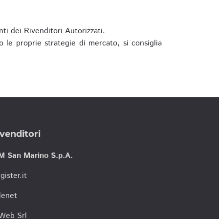
ti dei Rivenditori Autorizzati.
 le proprie strategie di mercato, si consiglia
venditori
M San Marino S.p.A.
gister.it
lenet
tWeb Srl