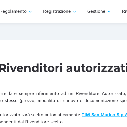
Regolamento
Registrazione
Gestione
Ri
expand_more
expand_more
expand_more
Rivenditori autorizzat
re fare sempre riferimento ad un Rivenditore Autorizzato, 
o stesso (prezzo, modalità di rinnovo e documentazione specif
Autorizzato sarà scelto automaticamente
TIM San Marino S.p.A
ipendenti dal Rivenditore scelto.