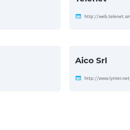
web
http://web.telenet.s
Aico Srl
web
http://www.lynter.net