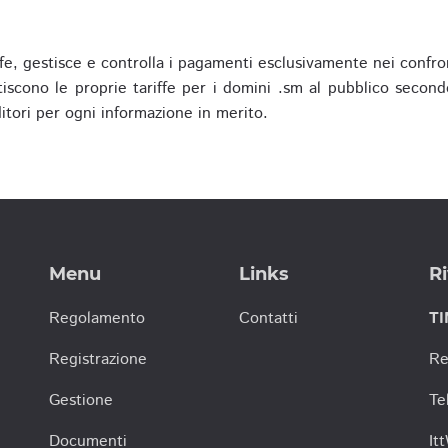
fe, gestisce e controlla i pagamenti esclusivamente nei confron
scono le proprie tariffe per i domini .sm al pubblico secondo
nditori per ogni informazione in merito.
Menu
Links
Ri
Regolamento
Contatti
TI
Registrazione
Re
Gestione
Te
Documenti
It