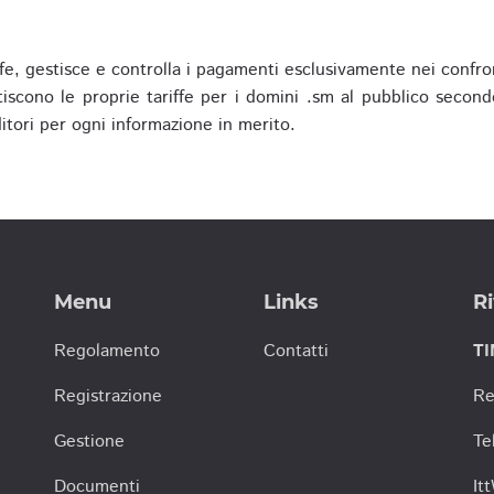
fe, gestisce e controlla i pagamenti esclusivamente nei confron
scono le proprie tariffe per i domini .sm al pubblico secondo
nditori per ogni informazione in merito.
Menu
Links
Ri
Regolamento
Contatti
TI
Registrazione
Re
Gestione
Te
Documenti
It