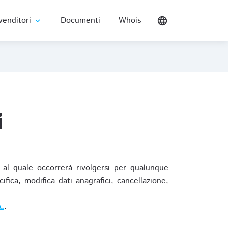
venditori
Documenti
Whois
language
expand_more
i
al quale occorrerà rivolgersi per qualunque
ica, modifica dati anagrafici, cancellazione,
.
.