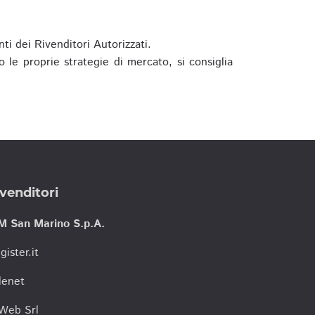
ti dei Rivenditori Autorizzati.
 le proprie strategie di mercato, si consiglia
venditori
M San Marino S.p.A.
gister.it
lenet
tWeb Srl