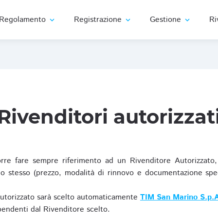
Regolamento
Registrazione
Gestione
Ri
expand_more
expand_more
expand_more
Rivenditori autorizzat
re fare sempre riferimento ad un Rivenditore Autorizzato, 
o stesso (prezzo, modalità di rinnovo e documentazione specif
Autorizzato sarà scelto automaticamente
TIM San Marino S.p.A
ipendenti dal Rivenditore scelto.