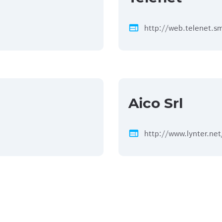
web
http://web.telenet.s
Aico Srl
web
http://www.lynter.net