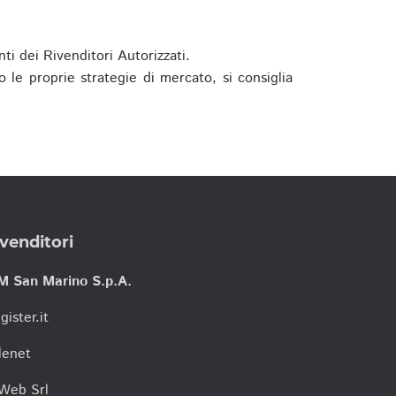
ti dei Rivenditori Autorizzati.
 le proprie strategie di mercato, si consiglia
venditori
M San Marino S.p.A.
gister.it
lenet
tWeb Srl