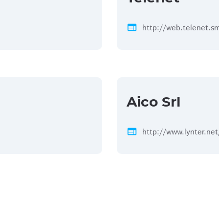
web
http://web.telenet.s
Aico Srl
web
http://www.lynter.net