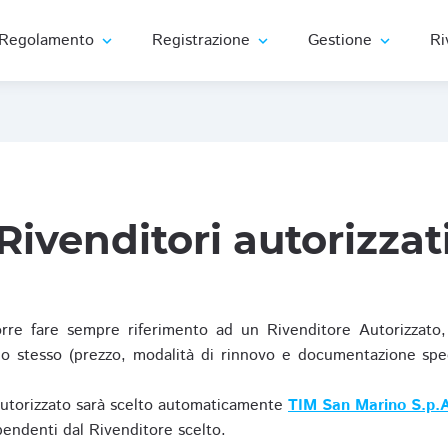
Regolamento
Registrazione
Gestione
Ri
expand_more
expand_more
expand_more
Rivenditori autorizzat
re fare sempre riferimento ad un Rivenditore Autorizzato, 
o stesso (prezzo, modalità di rinnovo e documentazione specif
Autorizzato sarà scelto automaticamente
TIM San Marino S.p.A
ipendenti dal Rivenditore scelto.