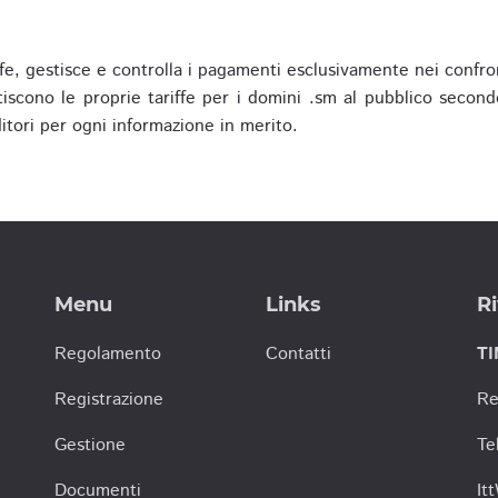
fe, gestisce e controlla i pagamenti esclusivamente nei confron
scono le proprie tariffe per i domini .sm al pubblico secondo
nditori per ogni informazione in merito.
Menu
Links
Ri
Regolamento
Contatti
TI
Registrazione
Re
Gestione
Te
Documenti
It