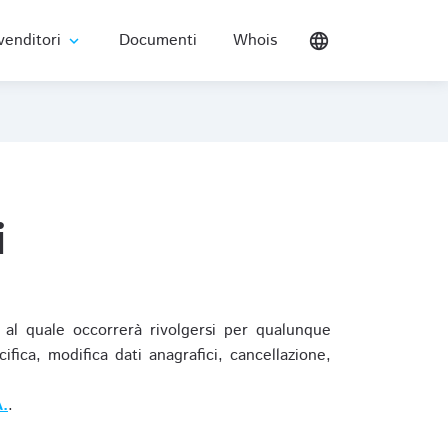
venditori
Documenti
Whois
language
expand_more
i
al quale occorrerà rivolgersi per qualunque
ica, modifica dati anagrafici, cancellazione,
.
.