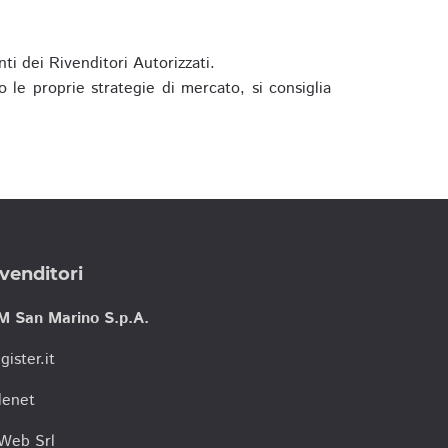
ti dei Rivenditori Autorizzati.
 le proprie strategie di mercato, si consiglia
venditori
M San Marino S.p.A.
gister.it
lenet
tWeb Srl