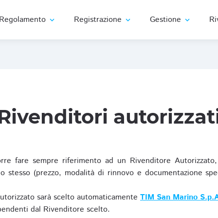
Regolamento
Registrazione
Gestione
Ri
expand_more
expand_more
expand_more
Rivenditori autorizzat
re fare sempre riferimento ad un Rivenditore Autorizzato, 
o stesso (prezzo, modalità di rinnovo e documentazione specif
Autorizzato sarà scelto automaticamente
TIM San Marino S.p.A
ipendenti dal Rivenditore scelto.