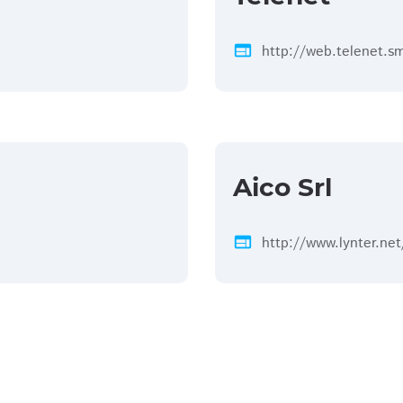
web
http://web.telenet.s
Aico Srl
web
http://www.lynter.net