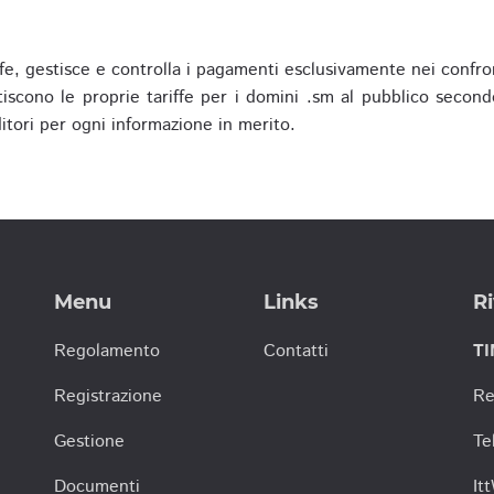
fe, gestisce e controlla i pagamenti esclusivamente nei confron
scono le proprie tariffe per i domini .sm al pubblico secondo
nditori per ogni informazione in merito.
Menu
Links
Ri
Regolamento
Contatti
TI
Registrazione
Re
Gestione
Te
Documenti
It