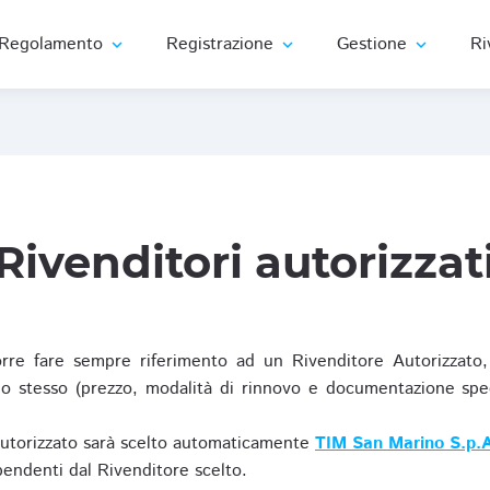
Regolamento
Registrazione
Gestione
Ri
expand_more
expand_more
expand_more
Rivenditori autorizzat
re fare sempre riferimento ad un Rivenditore Autorizzato, 
o stesso (prezzo, modalità di rinnovo e documentazione specif
Autorizzato sarà scelto automaticamente
TIM San Marino S.p.A
ipendenti dal Rivenditore scelto.