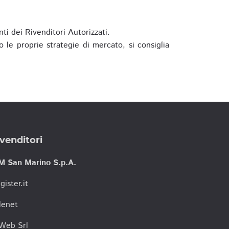
ti dei Rivenditori Autorizzati.
 le proprie strategie di mercato, si consiglia
venditori
M San Marino S.p.A.
gister.it
lenet
tWeb Srl