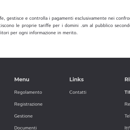
fe, gestisce e controlla i pagamenti esclusivamente nei confron
scono le proprie tariffe per i domini .sm al pubblico secondo
nditori per ogni informazione in merito.
Menu
Links
Ri
Regolamento
Contatti
TI
Registrazione
Re
Gestione
Te
Documenti
It