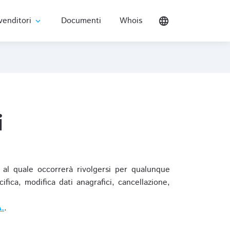
venditori
Documenti
Whois
language
expand_more
i
al quale occorrerà rivolgersi per qualunque
ica, modifica dati anagrafici, cancellazione,
.
.