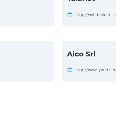
web
http://web.telenet.s
Aico Srl
web
http://www.lynter.net