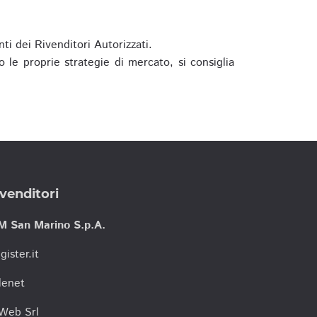
ti dei Rivenditori Autorizzati.
 le proprie strategie di mercato, si consiglia
venditori
M San Marino S.p.A.
gister.it
lenet
tWeb Srl