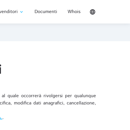
venditori
Documenti
Whois
language
expand_more
i
al quale occorrerà rivolgersi per qualunque
ica, modifica dati anagrafici, cancellazione,
.
.