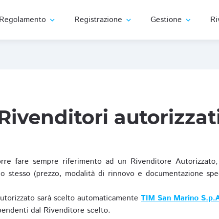
Regolamento
Registrazione
Gestione
Ri
expand_more
expand_more
expand_more
Rivenditori autorizzat
re fare sempre riferimento ad un Rivenditore Autorizzato, 
o stesso (prezzo, modalità di rinnovo e documentazione specif
Autorizzato sarà scelto automaticamente
TIM San Marino S.p.A
ipendenti dal Rivenditore scelto.