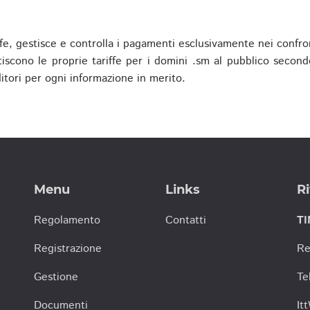
fe, gestisce e controlla i pagamenti esclusivamente nei confron
scono le proprie tariffe per i domini .sm al pubblico secondo
nditori per ogni informazione in merito.
Menu
Links
Ri
Regolamento
Contatti
TI
Registrazione
Re
Gestione
Te
Documenti
It