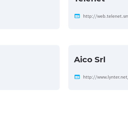
web
http://web.telenet.s
Aico Srl
web
http://www.lynter.net