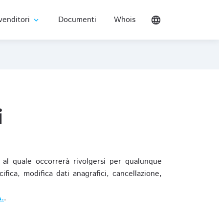
venditori
Documenti
Whois
language
expand_more
i
al quale occorrerà rivolgersi per qualunque
ica, modifica dati anagrafici, cancellazione,
.
.