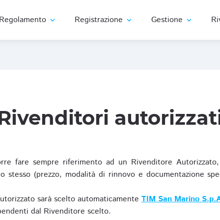
Regolamento
Registrazione
Gestione
Ri
expand_more
expand_more
expand_more
Rivenditori autorizzat
re fare sempre riferimento ad un Rivenditore Autorizzato, 
o stesso (prezzo, modalità di rinnovo e documentazione specif
Autorizzato sarà scelto automaticamente
TIM San Marino S.p.A
ipendenti dal Rivenditore scelto.