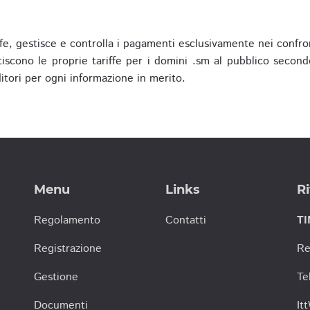
fe, gestisce e controlla i pagamenti esclusivamente nei confron
scono le proprie tariffe per i domini .sm al pubblico secondo
nditori per ogni informazione in merito.
Menu
Links
Ri
Regolamento
Contatti
TI
Registrazione
Re
Gestione
Te
Documenti
It