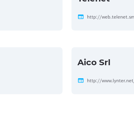
web
http://web.telenet.s
Aico Srl
web
http://www.lynter.net