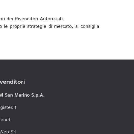
ti dei Rivenditori Autorizzati.
 le proprie strategie di mercato, si consiglia
venditori
M San Marino S.p.A.
gister.it
lenet
tWeb Srl