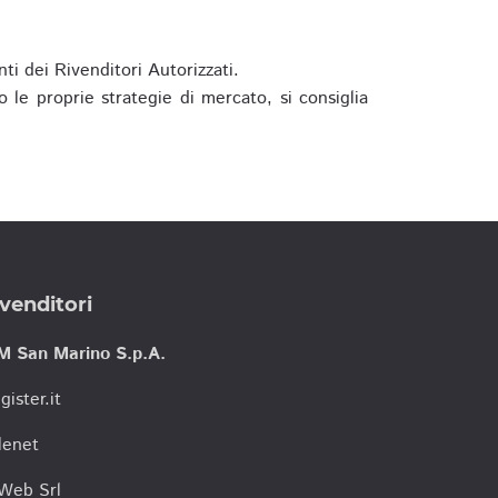
ti dei Rivenditori Autorizzati.
 le proprie strategie di mercato, si consiglia
venditori
M San Marino S.p.A.
gister.it
lenet
tWeb Srl