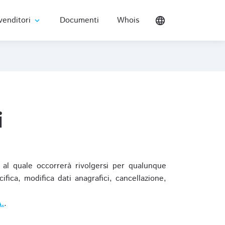
venditori
Documenti
Whois
language
expand_more
i
al quale occorrerà rivolgersi per qualunque
ica, modifica dati anagrafici, cancellazione,
.
.