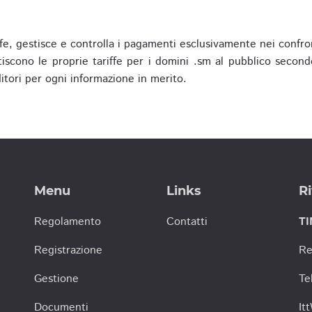
fe, gestisce e controlla i pagamenti esclusivamente nei confron
scono le proprie tariffe per i domini .sm al pubblico secondo
nditori per ogni informazione in merito.
Menu
Links
Ri
Regolamento
Contatti
TI
Registrazione
Re
Gestione
Te
Documenti
It