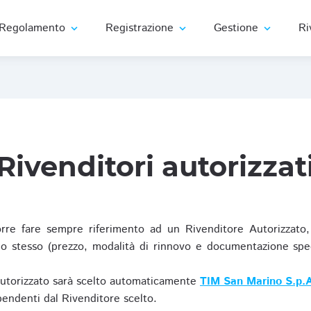
Regolamento
Registrazione
Gestione
Ri
expand_more
expand_more
expand_more
Rivenditori autorizzat
re fare sempre riferimento ad un Rivenditore Autorizzato, 
o stesso (prezzo, modalità di rinnovo e documentazione specif
Autorizzato sarà scelto automaticamente
TIM San Marino S.p.A
ipendenti dal Rivenditore scelto.