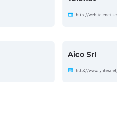
web
http://web.telenet.s
Aico Srl
web
http://www.lynter.net