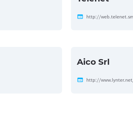
web
http://web.telenet.s
Aico Srl
web
http://www.lynter.net