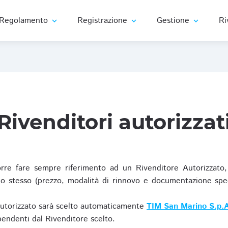
Regolamento
Registrazione
Gestione
Ri
expand_more
expand_more
expand_more
Rivenditori autorizzat
re fare sempre riferimento ad un Rivenditore Autorizzato, 
o stesso (prezzo, modalità di rinnovo e documentazione specif
Autorizzato sarà scelto automaticamente
TIM San Marino S.p.A
ipendenti dal Rivenditore scelto.