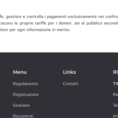
fe, gestisce e controlla i pagamenti esclusivamente nei confron
scono le proprie tariffe per i domini .sm al pubblico secondo
nditori per ogni informazione in merito.
Menu
Links
Ri
Regolamento
Contatti
TI
Registrazione
Re
Gestione
Te
Documenti
It