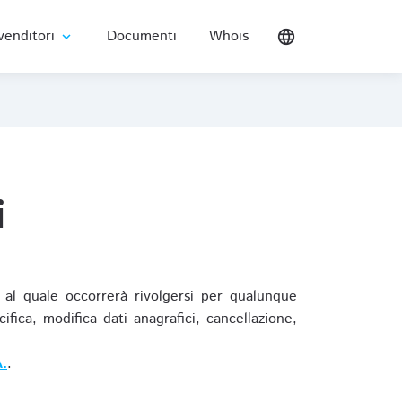
venditori
Documenti
Whois
language
expand_more
i
al quale occorrerà rivolgersi per qualunque
ica, modifica dati anagrafici, cancellazione,
.
.