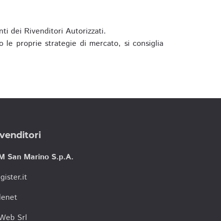
ti dei Rivenditori Autorizzati.
 le proprie strategie di mercato, si consiglia
venditori
M San Marino S.p.A.
gister.it
lenet
tWeb Srl