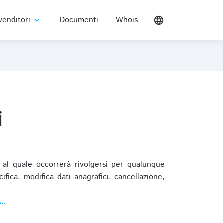
venditori
Documenti
Whois
language
expand_more
i
al quale occorrerà rivolgersi per qualunque
ica, modifica dati anagrafici, cancellazione,
.
.