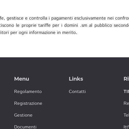
fe, gestisce e controlla i pagamenti esclusivamente nei confron
scono le proprie tariffe per i domini .sm al pubblico secondo
nditori per ogni informazione in merito.
Menu
Links
Ri
Regolamento
Contatti
TI
Registrazione
Re
Gestione
Te
Documenti
It