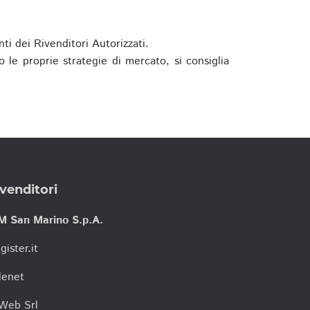
ti dei Rivenditori Autorizzati.
 le proprie strategie di mercato, si consiglia
venditori
M San Marino S.p.A.
gister.it
lenet
tWeb Srl