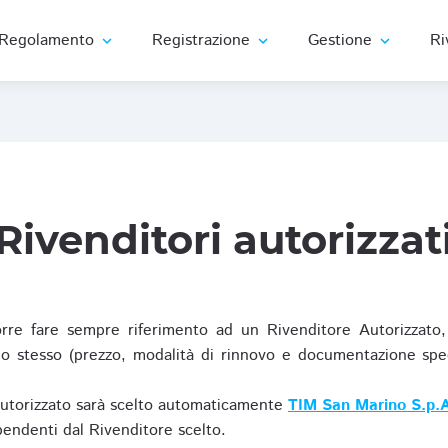
Regolamento
Registrazione
Gestione
Ri
expand_more
expand_more
expand_more
Rivenditori autorizzat
re fare sempre riferimento ad un Rivenditore Autorizzato, 
o stesso (prezzo, modalità di rinnovo e documentazione specif
Autorizzato sarà scelto automaticamente
TIM San Marino S.p.A
ipendenti dal Rivenditore scelto.