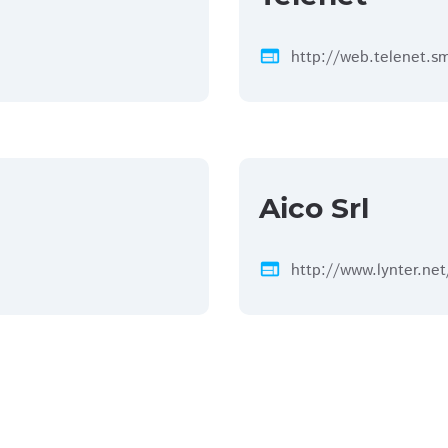
web
http://web.telenet.s
Aico Srl
web
http://www.lynter.net