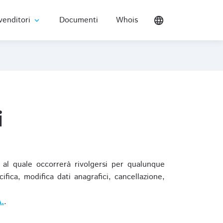
venditori
Documenti
Whois
language
expand_more
i
al quale occorrerà rivolgersi per qualunque
ica, modifica dati anagrafici, cancellazione,
.
.