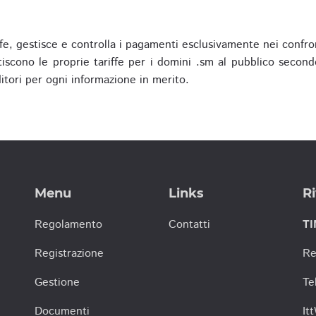
fe, gestisce e controlla i pagamenti esclusivamente nei confron
scono le proprie tariffe per i domini .sm al pubblico secondo
nditori per ogni informazione in merito.
Menu
Links
Ri
Regolamento
Contatti
TI
Registrazione
Re
Gestione
Te
Documenti
It