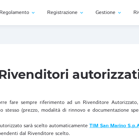
Regolamento
Registrazione
Gestione
Ri
expand_more
expand_more
expand_more
Rivenditori autorizzat
re fare sempre riferimento ad un Rivenditore Autorizzato, 
o stesso (prezzo, modalità di rinnovo e documentazione specif
Autorizzato sarà scelto automaticamente
TIM San Marino S.p.A
ipendenti dal Rivenditore scelto.