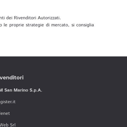
ti dei Rivenditori Autorizzati.
 le proprie strategie di mercato, si consiglia
venditori
M San Marino S.p.A.
gister.it
lenet
tWeb Srl