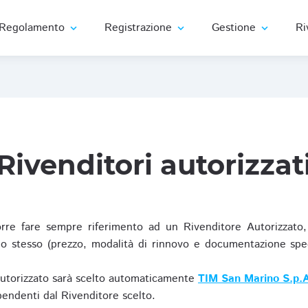
Regolamento
Registrazione
Gestione
Ri
expand_more
expand_more
expand_more
Rivenditori autorizzat
re fare sempre riferimento ad un Rivenditore Autorizzato, 
o stesso (prezzo, modalità di rinnovo e documentazione specif
Autorizzato sarà scelto automaticamente
TIM San Marino S.p.A
ipendenti dal Rivenditore scelto.