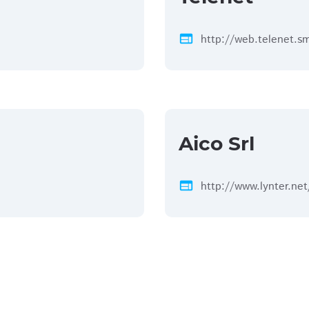
web
http://web.telenet.s
Aico Srl
web
http://www.lynter.net