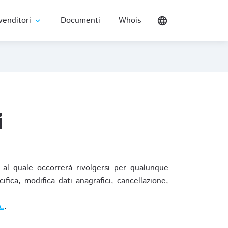
venditori
Documenti
Whois
language
expand_more
i
al quale occorrerà rivolgersi per qualunque
ica, modifica dati anagrafici, cancellazione,
.
.