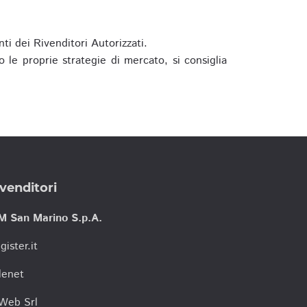
ti dei Rivenditori Autorizzati.
 le proprie strategie di mercato, si consiglia
venditori
M San Marino S.p.A.
gister.it
lenet
tWeb Srl