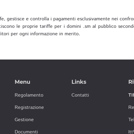
fe, gestisce e controlla i pagamenti esclusivamente nei confron
scono le proprie tariffe per i domini .sm al pubblico secondo
nditori per ogni informazione in merito.
Menu
Links
Ri
Regolamento
Contatti
TI
Registrazione
Re
Gestione
Te
Documenti
It