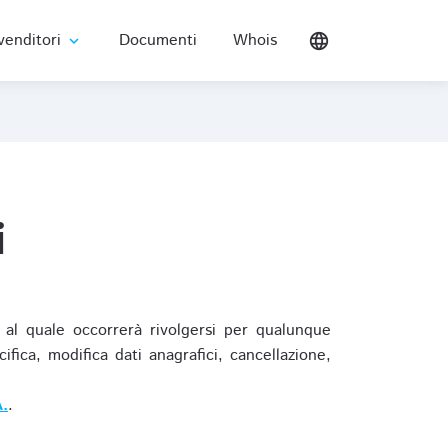
venditori
Documenti
Whois
language
expand_more
i
al quale occorrerà rivolgersi per qualunque
ica, modifica dati anagrafici, cancellazione,
.
.