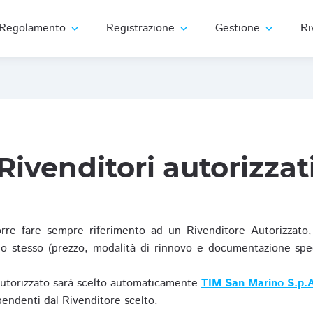
Regolamento
Registrazione
Gestione
Ri
expand_more
expand_more
expand_more
Rivenditori autorizzat
re fare sempre riferimento ad un Rivenditore Autorizzato, 
o stesso (prezzo, modalità di rinnovo e documentazione specif
Autorizzato sarà scelto automaticamente
TIM San Marino S.p.A
ipendenti dal Rivenditore scelto.