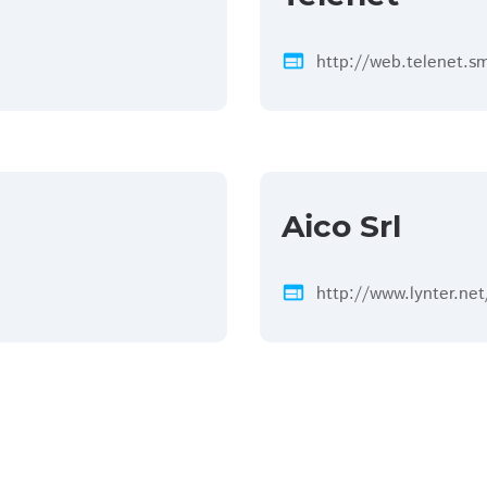
web
http://web.telenet.s
Aico Srl
web
http://www.lynter.net