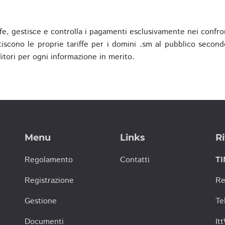
fe, gestisce e controlla i pagamenti esclusivamente nei confron
scono le proprie tariffe per i domini .sm al pubblico secondo
nditori per ogni informazione in merito.
Menu
Links
Ri
Regolamento
Contatti
TI
Registrazione
Re
Gestione
Te
Documenti
It