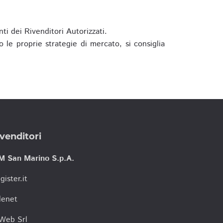
ti dei Rivenditori Autorizzati.
 le proprie strategie di mercato, si consiglia
venditori
M San Marino S.p.A.
gister.it
lenet
tWeb Srl