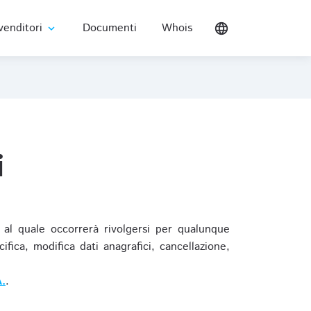
venditori
Documenti
Whois
language
expand_more
i
al quale occorrerà rivolgersi per qualunque
ica, modifica dati anagrafici, cancellazione,
.
.