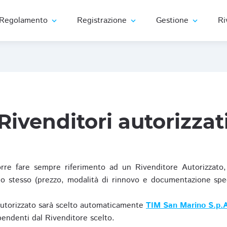
Regolamento
Registrazione
Gestione
Ri
expand_more
expand_more
expand_more
Rivenditori autorizzat
re fare sempre riferimento ad un Rivenditore Autorizzato, 
o stesso (prezzo, modalità di rinnovo e documentazione specif
Autorizzato sarà scelto automaticamente
TIM San Marino S.p.A
ipendenti dal Rivenditore scelto.