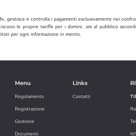
fe, gestisce e controlla i pagamenti esclusivamente nei confron
scono le proprie tariffe per i domini .sm al pubblico secondo
nditori per ogni informazione in merito.
Menu
Links
Ri
Regolamento
Contatti
TI
Registrazione
Re
Gestione
Te
Documenti
It