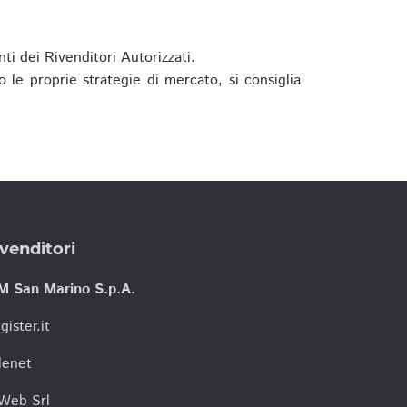
ti dei Rivenditori Autorizzati.
 le proprie strategie di mercato, si consiglia
venditori
M San Marino S.p.A.
gister.it
lenet
tWeb Srl