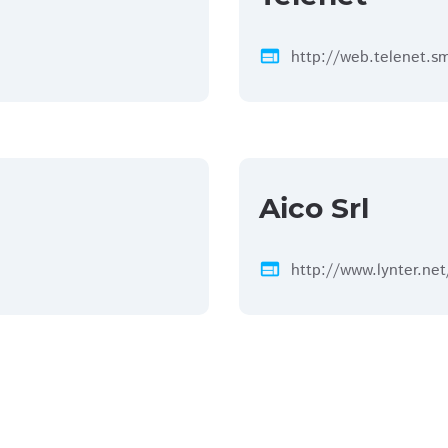
web
http://web.telenet.s
Aico Srl
web
http://www.lynter.net