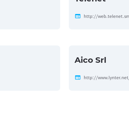
web
http://web.telenet.s
Aico Srl
web
http://www.lynter.net