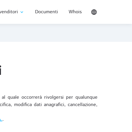
venditori
Documenti
Whois
language
expand_more
i
al quale occorrerà rivolgersi per qualunque
ica, modifica dati anagrafici, cancellazione,
.
.