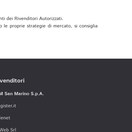
ti dei Rivenditori Autorizzati.
 le proprie strategie di mercato, si consiglia
venditori
M San Marino S.p.A.
gister.it
lenet
tWeb Srl