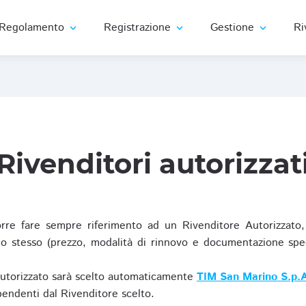
Regolamento
Registrazione
Gestione
Ri
expand_more
expand_more
expand_more
Rivenditori autorizzat
re fare sempre riferimento ad un Rivenditore Autorizzato, 
o stesso (prezzo, modalità di rinnovo e documentazione specif
Autorizzato sarà scelto automaticamente
TIM San Marino S.p.A
ipendenti dal Rivenditore scelto.