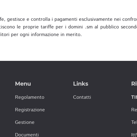
fe, gestisce e controlla i pagamenti esclusivamente nei confron
scono le proprie tariffe per i domini .sm al pubblico secondo
nditori per ogni informazione in merito.
Menu
Links
Ri
Regolamento
Contatti
TI
Registrazione
Re
Gestione
Te
Documenti
It