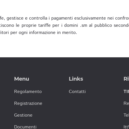
fe, gestisce e controlla i pagamenti esclusivamente nei confron
scono le proprie tariffe per i domini .sm al pubblico secondo
nditori per ogni informazione in merito.
Menu
Links
Ri
Regolamento
Contatti
TI
Registrazione
Re
Gestione
Te
Documenti
It