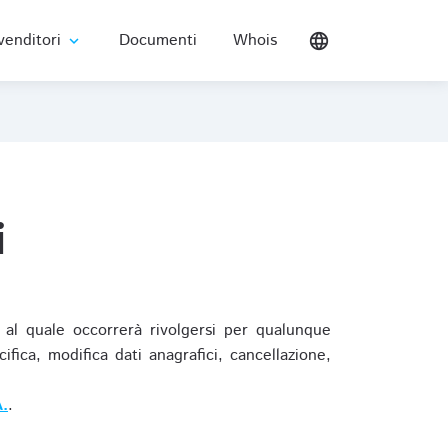
venditori
Documenti
Whois
language
expand_more
i
al quale occorrerà rivolgersi per qualunque
ica, modifica dati anagrafici, cancellazione,
.
.