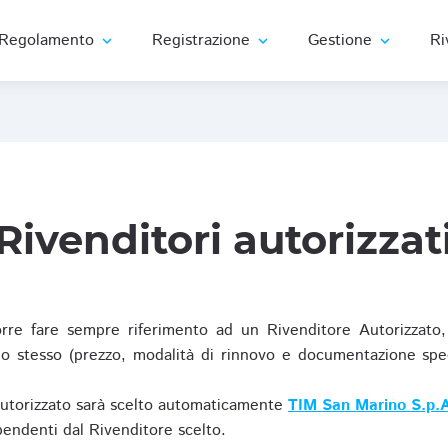
Regolamento
Registrazione
Gestione
Ri
expand_more
expand_more
expand_more
Rivenditori autorizzat
re fare sempre riferimento ad un Rivenditore Autorizzato, 
o stesso (prezzo, modalità di rinnovo e documentazione specif
Autorizzato sarà scelto automaticamente
TIM San Marino S.p.A
ipendenti dal Rivenditore scelto.