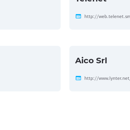
web
http://web.telenet.s
Aico Srl
web
http://www.lynter.net