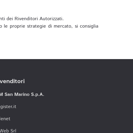
ti dei Rivenditori Autorizzati.
 le proprie strategie di mercato, si consiglia
venditori
M San Marino S.p.A.
gister.it
lenet
tWeb Srl