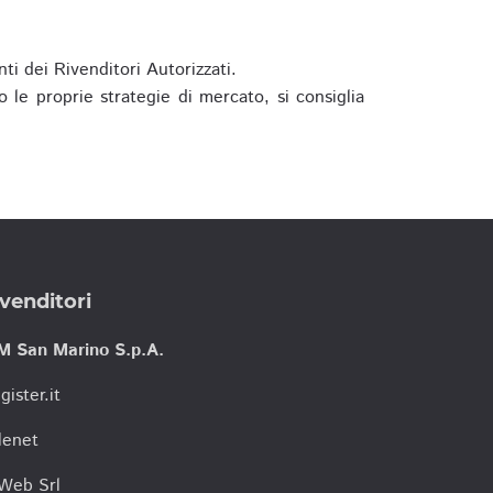
ti dei Rivenditori Autorizzati.
 le proprie strategie di mercato, si consiglia
venditori
M San Marino S.p.A.
gister.it
lenet
tWeb Srl