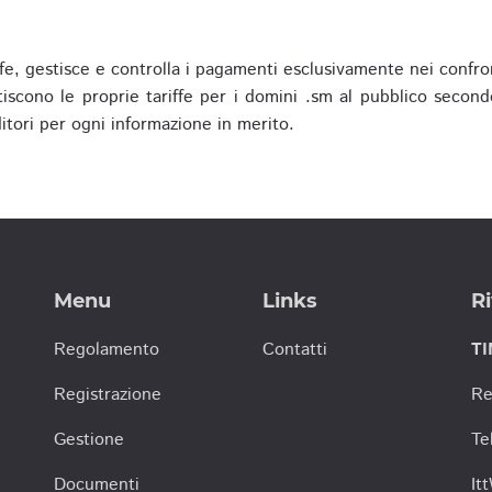
fe, gestisce e controlla i pagamenti esclusivamente nei confron
scono le proprie tariffe per i domini .sm al pubblico secondo
nditori per ogni informazione in merito.
Menu
Links
Ri
Regolamento
Contatti
TI
Registrazione
Re
Gestione
Te
Documenti
It