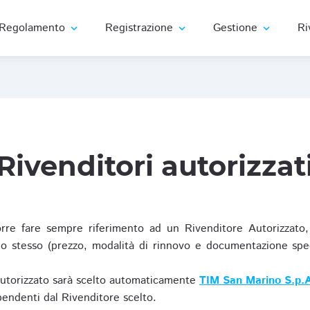
Regolamento
Registrazione
Gestione
Ri
expand_more
expand_more
expand_more
Rivenditori autorizzat
re fare sempre riferimento ad un Rivenditore Autorizzato, 
o stesso (prezzo, modalità di rinnovo e documentazione specif
Autorizzato sarà scelto automaticamente
TIM San Marino S.p.A
ipendenti dal Rivenditore scelto.