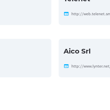
web
http://web.telenet.s
Aico Srl
web
http://www.lynter.net