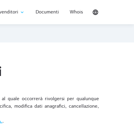
venditori
Documenti
Whois
language
expand_more
i
al quale occorrerà rivolgersi per qualunque
ica, modifica dati anagrafici, cancellazione,
.
.