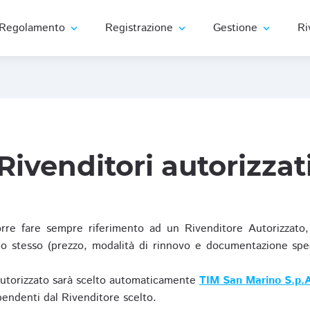
Regolamento
Registrazione
Gestione
Ri
expand_more
expand_more
expand_more
Rivenditori autorizzat
re fare sempre riferimento ad un Rivenditore Autorizzato, 
o stesso (prezzo, modalità di rinnovo e documentazione specif
Autorizzato sarà scelto automaticamente
TIM San Marino S.p.A
ipendenti dal Rivenditore scelto.