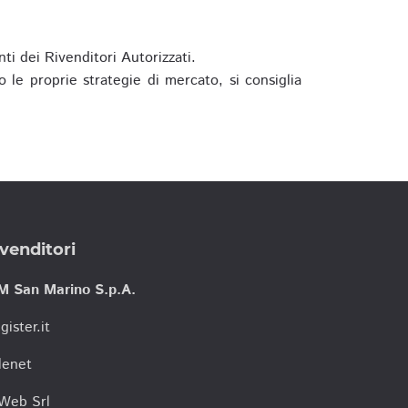
ti dei Rivenditori Autorizzati.
 le proprie strategie di mercato, si consiglia
venditori
M San Marino S.p.A.
gister.it
lenet
tWeb Srl