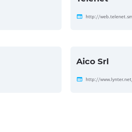
web
http://web.telenet.s
Aico Srl
web
http://www.lynter.net