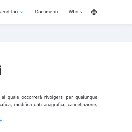
venditori
Documenti
Whois
language
expand_more
i
al quale occorrerà rivolgersi per qualunque
ica, modifica dati anagrafici, cancellazione,
.
.