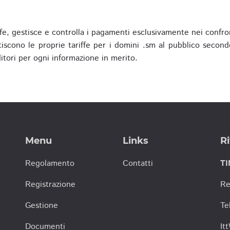
fe, gestisce e controlla i pagamenti esclusivamente nei confron
scono le proprie tariffe per i domini .sm al pubblico secondo
nditori per ogni informazione in merito.
Menu
Links
Ri
Regolamento
Contatti
TI
Registrazione
Re
Gestione
Te
Documenti
It